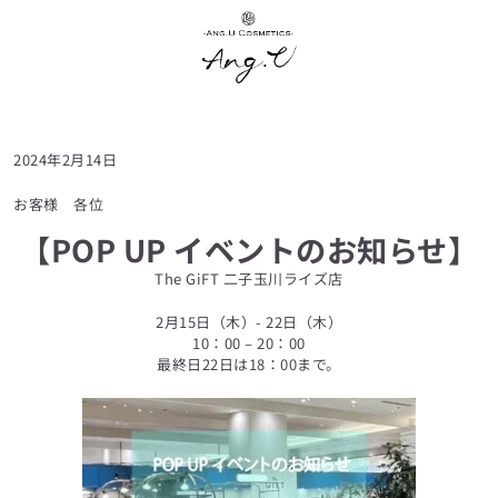
内
容
を
ス
キ
ッ
プ
2024年2月14日
お客様 各位
【POP UP イベントのお知らせ】
The GiFT 二子玉川ライズ店
2月15日（木）- 22日（木）
10：00 – 20：00
最終日22日は18：00まで。