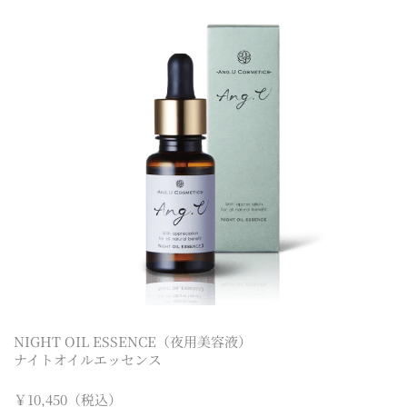
容
を
ス
キ
ッ
プ
NIGHT OIL ESSENCE（夜用美容液）
ナイトオイルエッセンス
￥10,450（税込）