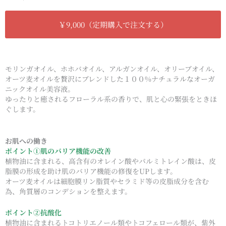
￥9,000（定期購入で注文する）
モリンガオイル、ホホバオイル、アルガンオイル、オリーブオイル、
オーツ麦オイルを贅沢にブレンドした１００%ナチュラルなオーガ
ニックオイル美容液。
ゆったりと癒されるフローラル系の香りで、肌と心の緊張をときほ
ぐします。
お肌への働き
ポイント①肌のバリア機能の改善
植物油に含まれる、高含有のオレイン酸やパルミトレイン酸は、皮
脂膜の形成を助け肌のバリア機能の修復をUPします。
オーツ麦オイルは細胞膜リン脂質やセラミド等の皮脂成分を含む
為、角質層のコンデションを整えます。
ポイント②抗酸化
植物油に含まれるトコトリエノール類やトコフェロール類が、紫外
線による皮脂酸化やDNAダメージから守ります。